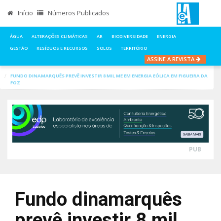
Início
Números Publicados
ÁGUA
ALTERAÇÕES CLIMÁTICAS
AR
BIODIVERSIDADE
ENERGIA
GESTÃO
RESÍDUOS E RECURSOS
SOLOS
TERRITÓRIO
ASSINE A REVISTA
INÍCIO
NOTÍCIAS
ENERGIA
FUNDO DINAMARQUÊS PREVÊ INVESTIR 8 MIL ME EM ENERGIA EÓLICA EM FIGUEIRA DA
FOZ
PUB
Fundo dinamarquês
prevê investir 8 mil