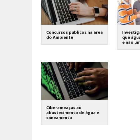
Concursos públicos na área
Investi
do Ambiente
que água
e não u
Ciberameaças ao
abastecimento de água e
saneamento