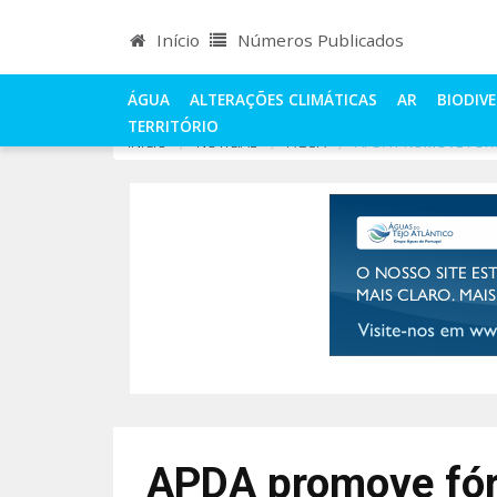
Início
Números Publicados
ÁGUA
ALTERAÇÕES CLIMÁTICAS
AR
BIODIV
TERRITÓRIO
INÍCIO
NOTÍCIAS
ÁGUA
APDA PROMOVE FÓRU
APDA promove fór