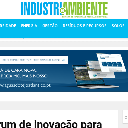
ERSIDADE
ENERGIA
GESTÃO
RESÍDUOS E RECURSOS
SOLOS
M DE INOVAÇÃO PARA O SETOR DA ÁGUA
um de inovação para