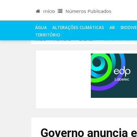
Início
Números Publicados
ÁGUA
ALTERAÇÕES CLIMÁTICAS
AR
BIODIV
TERRITÓRIO
INÍCIO
NOTÍCIAS
ENERGIA
GOVERNO ANUNCI
Governo anuncia e