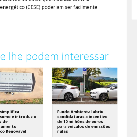
 energético (CESE) poderiam ser facilmente
e lhe podem interessar
 simplifica
Fundo Ambiental abriu
sumo e introduz o
candidaturas a incentivo
o de
de 10 milhões de euros
tamento
para veículos de emissões
ico Renovável
nulas