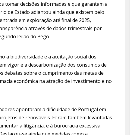
os tomar decisões informadas e que garantam a
ário de Estado adiantou ainda que existem pelo
ntrada em exploração até final de 2025,
nsparência através de dados trimestrais por
egundo leilão do Pego.
o a biodiversidade e a aceitação social dos
ão em vigor e a descarbonização dos consumos de
os debates sobre o cumprimento das metas de
omacia económica na atração de investimento e no
radores apontaram a dificuldade de Portugal em
 projetos de renováveis. Foram também levantadas
mentar a litigância, e à burocracia excessiva,
 Destacou-se ainda que medidas como a