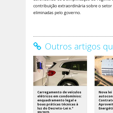
contribuição extraordinária sobre o setor
eliminadas pelo governo.
Outros artigos qu
Carregamento de veículos
Nova lei
elétricos em condomínios:
autocon
enquadramento legal e
Contrat
boas práticas técnicas à
Aprovei
luz do Decreto-Lei n.º
Energét
93/2025