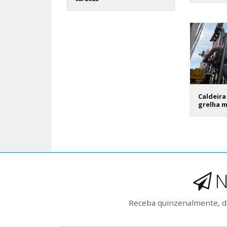
Caldeira
grelha 
N
Receba quinzenalmente, de