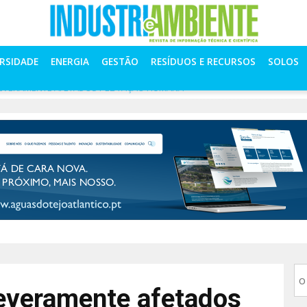
ERSIDADE
ENERGIA
GESTÃO
RESÍDUOS E RECURSOS
SOLOS
SEVERAMENTE AFETADOS PELA AÇÃO HUMANA
severamente afetados