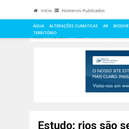
Início
Números Publicados
ÁGUA
ALTERAÇÕES CLIMÁTICAS
AR
BIODIV
TERRITÓRIO
INÍCIO
NOTÍCIAS
ÁGUA
ESTUDO: RIOS SÃO 
Estudo: rios são 