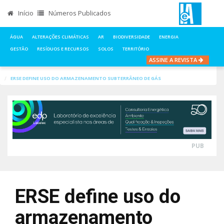
Início
Números Publicados
ÁGUA
ALTERAÇÕES CLIMÁTICAS
AR
BIODIVERSIDADE
ENERGIA
GESTÃO
RESÍDUOS E RECURSOS
SOLOS
TERRITÓRIO
ASSINE A REVISTA
INÍCIO
NOTÍCIAS
ENERGIA
ERSE DEFINE USO DO ARMAZENAMENTO SUBTERRÂNEO DE GÁS
PUB
ERSE define uso do
armazenamento