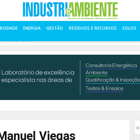
ERSIDADE
ENERGIA
GESTÃO
RESÍDUOS E RECURSOS
SOLOS
É MANUEL VIEGAS
 Manuel Viegas