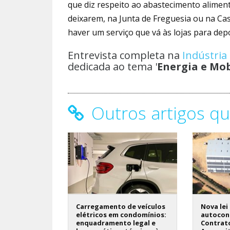
que diz respeito ao abastecimento alimen
deixarem, na Junta de Freguesia ou na Ca
haver um serviço que vá às lojas para depoi
Entrevista completa na
Indústria
dedicada ao tema '
Energia e Mo
Outros artigos qu
Carregamento de veículos
Nova lei
elétricos em condomínios:
autocon
enquadramento legal e
Contrat