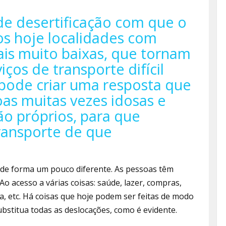
de desertificação com que o
os hoje localidades com
ais muito baixas, que tornam
ços de transporte difí­cil
pode criar uma res­posta que
as muitas vezes idosas e
 pró­prios, para que
rans­porte de que
de forma um pouco dife­rente. As pessoas têm
Ao acesso a várias coisas: saúde, lazer, compras,
, etc. Há coisas que hoje podem ser feitas de modo
ubstitua todas as deslo­cações, como é evidente.