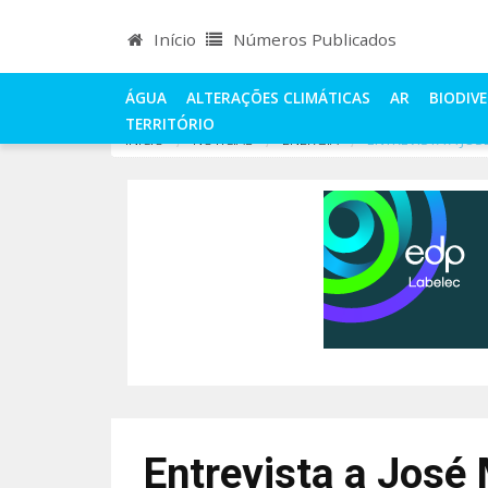
Início
Números Publicados
ÁGUA
ALTERAÇÕES CLIMÁTICAS
AR
BIODIV
TERRITÓRIO
INÍCIO
NOTÍCIAS
ENERGIA
ENTREVISTA A JOS
Entrevista a José