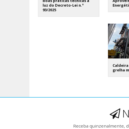
boas práticas técnicas à
Aprovei
luz do Decreto-Lei n.º
Energét
93/2025
Caldeira
grelha 
N
Receba quinzenalmente, de