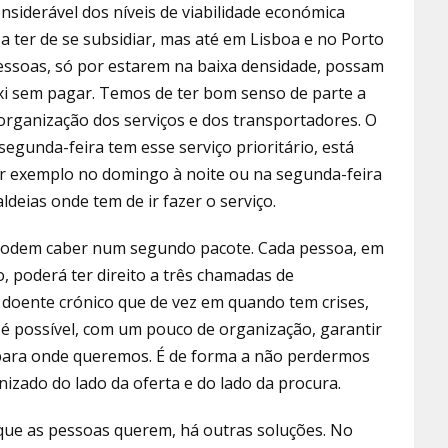
iderá­vel dos níveis de viabilidade económica
a ter de se subsidiar, mas até em Lisboa e no Porto
pessoas, só por estarem na baixa densidade, possam
xi sem pagar. Temos de ter bom senso de par­te a
rganização dos serviços e dos transportado­res. O
egunda-feira tem esse serviço prioritário, está
or exemplo no domingo à noite ou na segunda­-feira
ldeias onde tem de ir fazer o serviço.
 podem caber num segundo pacote. Cada pessoa, em
o, poderá ter direito a três chamadas de
 doente crónico que de vez em quando tem crises,
 é possível, com um pouco de organização, garantir
ara onde quere­mos. É de forma a não perdermos
izado do lado da oferta e do lado da procura.
que as pessoas que­rem, há outras soluções. No