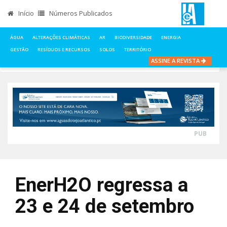
Início
Números Publicados
ÁGUA
ALTERAÇÕES CLIMÁTICAS
AR
BIODIVERSIDADE
ENERGIA
GESTÃO
RESÍDUOS E RECURSOS
SOLOS
TERRITÓRIO
ASSINE A REVISTA
INÍCIO
NOTÍCIAS
ÁGUA
ENERH2O REGRESSA A 23 E 24 DE SETEMBRO
PUB
EnerH2O regressa a
23 e 24 de setembro