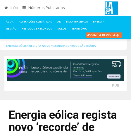
Início
Números Publicados
ÁGUA
ALTERAÇÕES CLIMÁTICAS
AR
BIODIVERSIDADE
ENERGIA
GESTÃO
RESÍDUOS E RECURSOS
SOLOS
TERRITÓRIO
ASSINE A REVISTA
INÍCIO
NOTÍCIAS
ENERGIA
ENERGIA EÓLICA REGISTA NOVO ‘RECORDE’ DE PRODUÇÃO DIÁRIA
PUB
Energia eólica regista
novo ‘recorde’ de