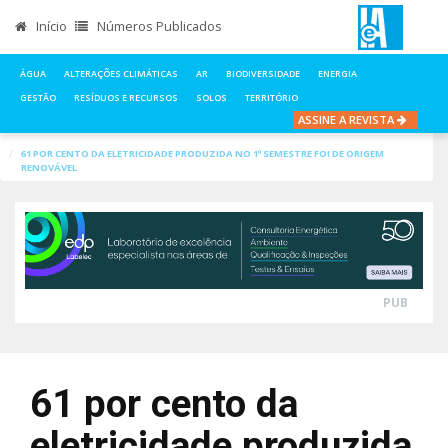
Início
Números Publicados
ÁGUA
ALTERAÇÕES CLIMÁTICAS
AR
BIODIVERSIDADE
ENERGIA
GESTÃO
RESÍDUOS E RECURSOS
SOLOS
TERRITÓRIO
ASSINE A REVISTA
INÍCIO
NOTÍCIAS
ENERGIA
61 POR CENTO DA ELETRICIDADE PRODUZIDA NO 1º SEMESTRE FOI DE ORIGEM
RENOVÁVEL
PUB
61 por cento da
eletricidade produzida