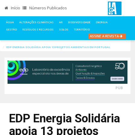
Início
Números Publicados
ÁGUA
ALTERAÇÕES CLIMÁTICAS
AR
BIODIVERSIDADE
ENERGIA
GESTÃO
RESÍDUOS E RECURSOS
SOLOS
TERRITÓRIO
ASSINE A REVISTA
INÍCIO
NOTÍCIAS
ENERGIA
EDP ENERGIA SOLIDÁRIA APOIA 13 PROJETOS AMBIENTAIS EM PORTUGAL
PUB
EDP Energia Solidária
apoia 13 projetos