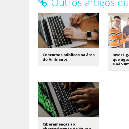
Outros artigos qu
Concursos públicos na área
Investi
do Ambiente
que água
e não u
Ciberameaças ao
abastecimento de água e