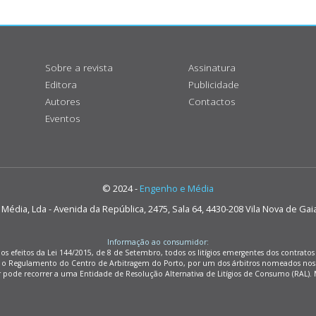
Sobre a revista
Assinatura
Editora
Publicidade
Autores
Contactos
Eventos
© 2024 -
Engenho e Média
édia, Lda - Avenida da República, 2475, Sala 64, 4430-208 Vila Nova de Gai
Informação ao consumidor:
os efeitos da Lei 144/2015, de 8 de Setembro, todos os litígios emergentes dos contrat
m o Regulamento do Centro de Arbitragem do Porto, por um dos árbitros nomeados nos
r pode recorrer a uma Entidade de Resolução Alternativa de Litígios de Consumo (RAL