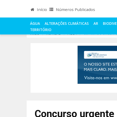
Início
Números Publicados
ÁGUA
ALTERAÇÕES CLIMÁTICAS
AR
BIODIV
TERRITÓRIO
INÍCIO
NOTÍCIAS
ÁGUA
CONCURSO URGENTE 
Concurso urgente 