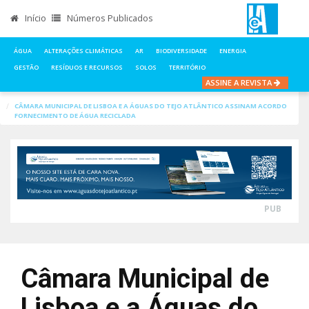
Início
Números Publicados
ÁGUA
ALTERAÇÕES CLIMÁTICAS
AR
BIODIVERSIDADE
ENERGIA
GESTÃO
RESÍDUOS E RECURSOS
SOLOS
TERRITÓRIO
ASSINE A REVISTA
INÍCIO
NOTÍCIAS
ÁGUA
CÂMARA MUNICIPAL DE LISBOA E A ÁGUAS DO TEJO ATLÂNTICO ASSINAM ACORDO
FORNECIMENTO DE ÁGUA RECICLADA
PUB
Câmara Municipal de
Lisboa e a Águas do