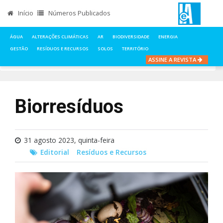
Início
Números Publicados
ÁGUA
ALTERAÇÕES CLIMÁTICAS
AR
BIODIVERSIDADE
ENERGIA
GESTÃO
RESÍDUOS E RECURSOS
SOLOS
TERRITÓRIO
ASSINE A REVISTA
INÍCIO
NOTÍCIAS
EDITORIAL
BIORRESÍDUOS
Biorresíduos
31 agosto 2023, quinta-feira
Editorial
Resíduos e Recursos