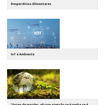
Desperdícios Alimentares
IoT e Ambiente
“Antes de morder, vê com atenção se é pedra se é