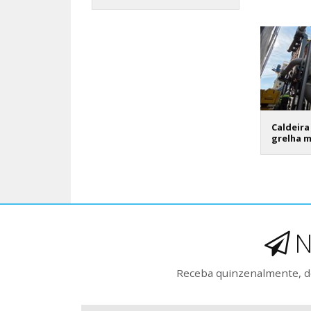
Caldeira
grelha 
N
Receba quinzenalmente, de