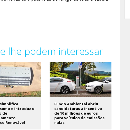
e lhe podem interessar
 simplifica
Fundo Ambiental abriu
sumo e introduz o
candidaturas a incentivo
o de
de 10 milhões de euros
tamento
para veículos de emissões
ico Renovável
nulas