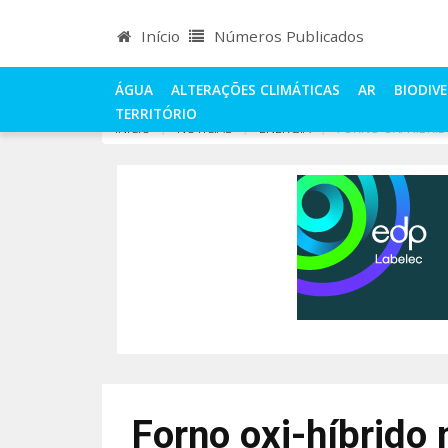
Início
Números Publicados
ÁGUA
ALTERAÇÕES CLIMÁTICAS
AR
BIODIV
TERRITÓRIO
INÍCIO
NOTÍCIAS
ENERGIA
FORNO OXI-HÍBRI
Forno oxi-híbrido