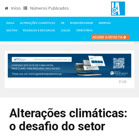
Início
Números Publicados
ÁGUA
ALTERAÇÕES CLIMÁTICAS
AR
BIODIVERSIDADE
ENERGIA
GESTÃO
RESÍDUOS E RECURSOS
SOLOS
TERRITÓRIO
ASSINE A REVISTA
INÍCIO
NOTÍCIAS
ÁGUA
ALTERAÇÕES CLIMÁTICAS: O DESAFIO DO SETOR
PUB
Alterações climáticas:
o desafio do setor