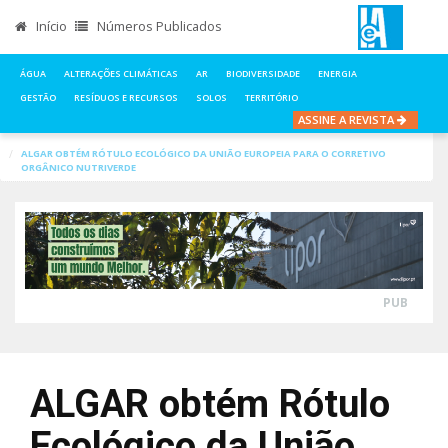
Início
Números Publicados
ÁGUA
ALTERAÇÕES CLIMÁTICAS
AR
BIODIVERSIDADE
ENERGIA
GESTÃO
RESÍDUOS E RECURSOS
SOLOS
TERRITÓRIO
ASSINE A REVISTA
INÍCIO
NOTÍCIAS
RESÍDUOS E RECURSOS
ALGAR OBTÉM RÓTULO ECOLÓGICO DA UNIÃO EUROPEIA PARA O CORRETIVO
ORGÂNICO NUTRIVERDE
PUB
ALGAR obtém Rótulo
Ecológico da União