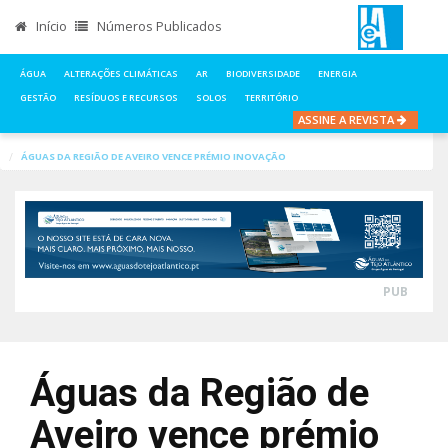
Início
Números Publicados
ÁGUA
ALTERAÇÕES CLIMÁTICAS
AR
BIODIVERSIDADE
ENERGIA
GESTÃO
RESÍDUOS E RECURSOS
SOLOS
TERRITÓRIO
ASSINE A REVISTA
INÍCIO
NOTÍCIAS
ÁGUA
ÁGUAS DA REGIÃO DE AVEIRO VENCE PRÉMIO INOVAÇÃO
PUB
Águas da Região de
Aveiro vence prémio