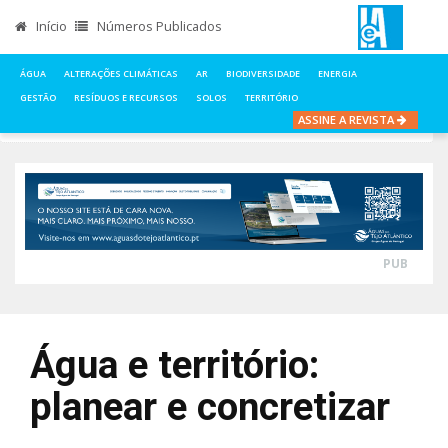
Início
Números Publicados
ÁGUA
ALTERAÇÕES CLIMÁTICAS
AR
BIODIVERSIDADE
ENERGIA
GESTÃO
RESÍDUOS E RECURSOS
SOLOS
TERRITÓRIO
ASSINE A REVISTA
INÍCIO
NOTÍCIAS
ÁGUA
ÁGUA E TERRITÓRIO: PLANEAR E CONCRETIZAR
PUB
Água e território:
planear e concretizar