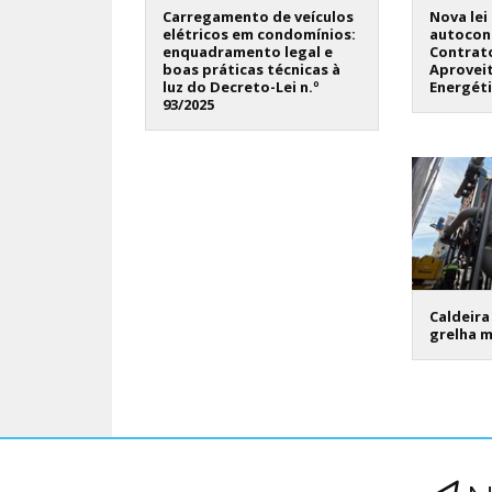
Carregamento de veículos
Nova lei
elétricos em condomínios:
autocon
enquadramento legal e
Contrat
boas práticas técnicas à
Aprovei
luz do Decreto-Lei n.º
Energét
93/2025
Caldeira
grelha 