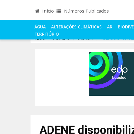
Início
Números Publicados
ÁGUA
ALTERAÇÕES CLIMÁTICAS
AR
BIODIV
TERRITÓRIO
INÍCIO
NOTÍCIAS
ENERGIA
ADENE DISPONIBI
ADENE disponibil