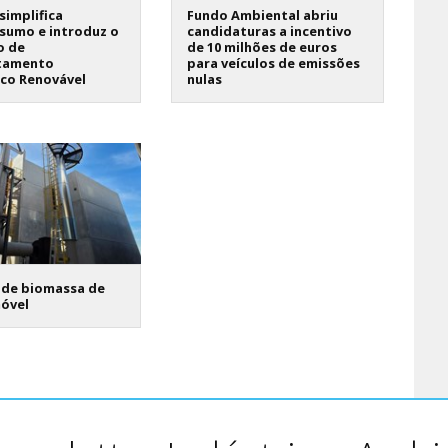
 simplifica
Fundo Ambiental abriu
sumo e introduz o
candidaturas a incentivo
o de
de 10 milhões de euros
tamento
para veículos de emissões
ico Renovável
nulas
 de biomassa de
móvel