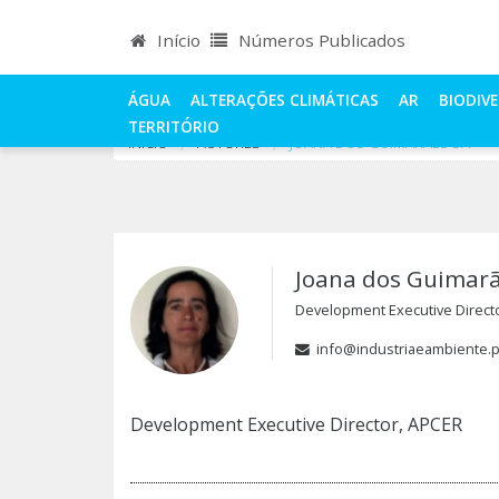
Início
Números Publicados
Joana dos Guimarães S
ÁGUA
ALTERAÇÕES CLIMÁTICAS
AR
BIODIV
TERRITÓRIO
INÍCIO
AUTORES
JOANA DOS GUIMARÃES SÁ
Joana dos Guimarã
Development Executive Direct
info@industriaeambiente.p
Development Executive Director, APCER