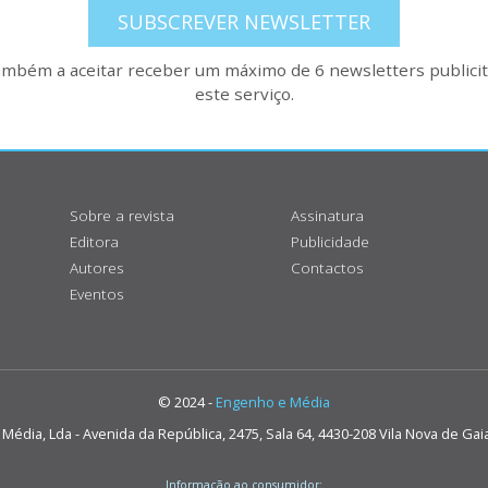
SUBSCREVER NEWSLETTER
também a aceitar receber um máximo de 6 newsletters publicitá
este serviço.
Sobre a revista
Assinatura
Editora
Publicidade
Autores
Contactos
Eventos
© 2024 -
Engenho e Média
édia, Lda - Avenida da República, 2475, Sala 64, 4430-208 Vila Nova de Gai
Informação ao consumidor: