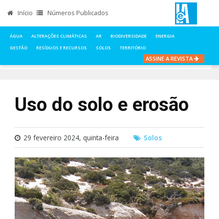
Início
Números Publicados
ÁGUA
ALTERAÇÕES CLIMÁTICAS
AR
BIODIVERSIDADE
ENERGIA
GESTÃO
RESÍDUOS E RECURSOS
SOLOS
TERRITÓRIO
ASSINE A REVISTA
INÍCIO
NOTÍCIAS
SOLOS
USO DO SOLO E EROSÃO
Uso do solo e erosão
29 fevereiro 2024, quinta-feira
Solos