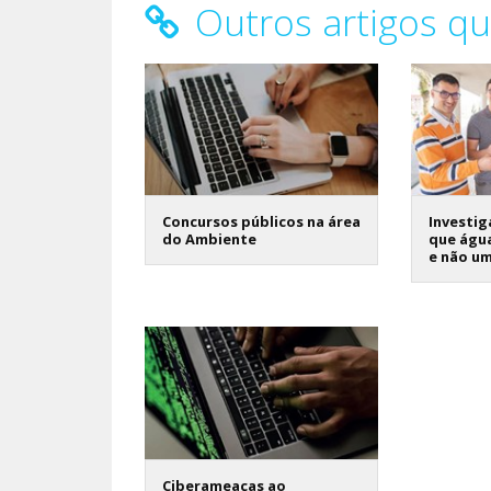
Outros artigos qu
Concursos públicos na área
Investi
do Ambiente
que água
e não u
Ciberameaças ao