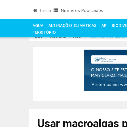
Início
Números Publicados
ÁGUA
ALTERAÇÕES CLIMÁTICAS
AR
BIODIV
TERRITÓRIO
INÍCIO
NOTÍCIAS
ÁGUA
USAR MACROALGAS 
Usar macroalgas 