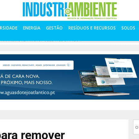
ERSIDADE
ENERGIA
GESTÃO
RESÍDUOS E RECURSOS
SOLOS
PARA REMOVER MICROPOLUENTES DA ÁGUA
para remover