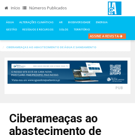
Início
Números Publicados
ÁGUA
ALTERAÇÕES CLIMÁTICAS
AR
BIODIVERSIDADE
ENERGIA
GESTÃO
RESÍDUOS E RECURSOS
SOLOS
TERRITÓRIO
ASSINE A REVISTA
INÍCIO
NOTÍCIAS
ÁGUA
CIBERAMEAÇAS AO ABASTECIMENTO DE ÁGUA E SANEAMENTO
PUB
Ciberameaças ao
abastecimento de