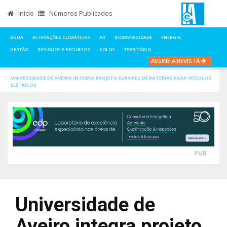
Início
Números Publicados
ÁGUA
ALTERAÇÕES CLIMÁTICAS
AR
BIODIVERSIDADE
ENERGIA
GESTÃO
RESÍDUOS E RECURSOS
SOLOS
TERRITÓRIO
ASSINE A REVISTA
INÍCIO
NOTÍCIAS
ENERGIA
UNIVERSIDADE DE AVEIRO INTEGRA PROJETO EUROPEU DE BATERIAS PARA VEÍCULOS
ELÉTRICOS
PUB
Universidade de
Aveiro integra projeto