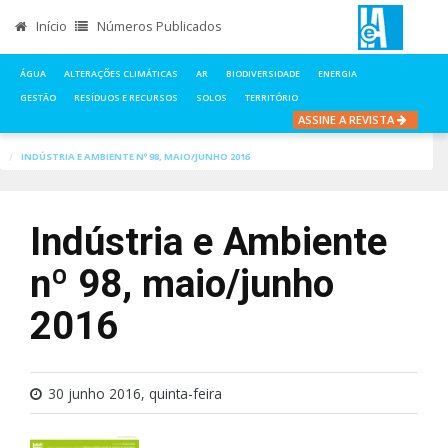
Início
Números Publicados
ÁGUA
ALTERAÇÕES CLIMÁTICAS
AR
BIODIVERSIDADE
ENERGIA
GESTÃO
RESÍDUOS E RECURSOS
SOLOS
TERRITÓRIO
ASSINE A REVISTA
INÍCIO
NOTÍCIAS
NÚMEROS PUBLICADOS
INDÚSTRIA E AMBIENTE Nº 98, MAIO/JUNHO 2016
Indústria e Ambiente
nº 98, maio/junho
2016
30 junho 2016, quinta-feira