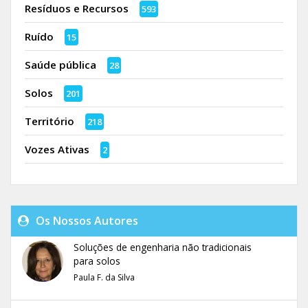
Resíduos e Recursos
593
Ruído
15
Saúde pública
28
Solos
201
Território
218
Vozes Ativas
2
Os Nossos Autores
Soluções de engenharia não tradicionais
para solos
Paula F. da Silva