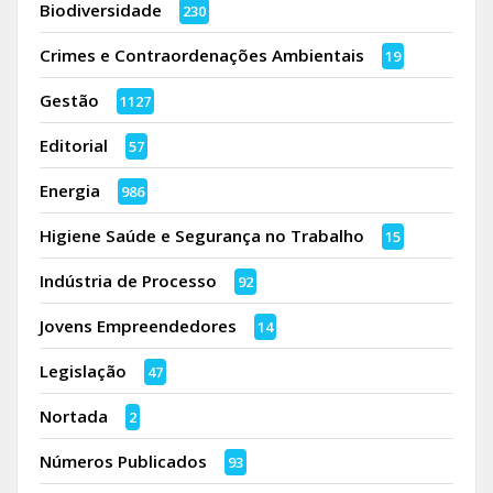
Biodiversidade
230
Crimes e Contraordenações Ambientais
19
Gestão
1127
Editorial
57
Energia
986
Higiene Saúde e Segurança no Trabalho
15
Indústria de Processo
92
Jovens Empreendedores
14
Legislação
47
Nortada
2
Números Publicados
93