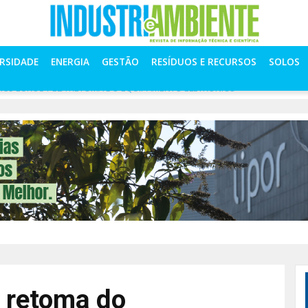
ERSIDADE
ENERGIA
GESTÃO
RESÍDUOS E RECURSOS
SOLOS
A 35 EUROS PELA RETOMA DO EQUIPAMENTO ELETRÓNICO
a retoma do