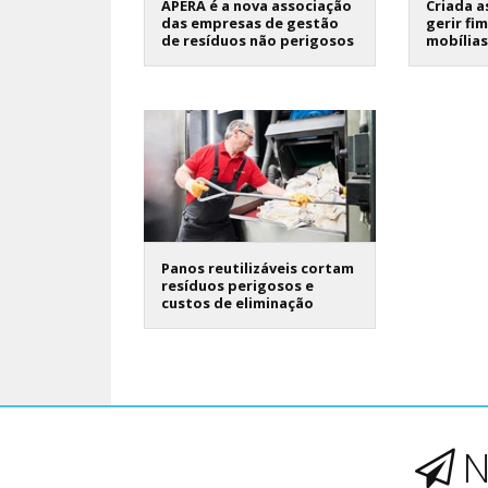
APERA é a nova associação
Criada a
das empresas de gestão
gerir fi
de resíduos não perigosos
mobílias
Panos reutilizáveis cortam
resíduos perigosos e
custos de eliminação
N