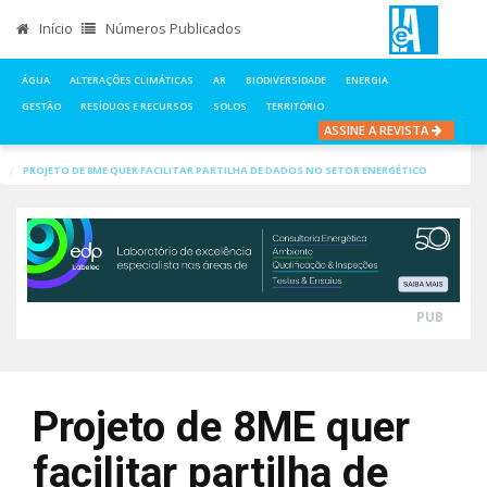
Início
Números Publicados
ÁGUA
ALTERAÇÕES CLIMÁTICAS
AR
BIODIVERSIDADE
ENERGIA
GESTÃO
RESÍDUOS E RECURSOS
SOLOS
TERRITÓRIO
ASSINE A REVISTA
INÍCIO
NOTÍCIAS
ENERGIA
PROJETO DE 8ME QUER FACILITAR PARTILHA DE DADOS NO SETOR ENERGÉTICO
PUB
Projeto de 8ME quer
facilitar partilha de