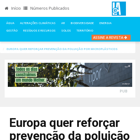
Início
Números Publicados
ÁGUA
ALTERAÇÕES CLIMÁTICAS
AR
BIODIVERSIDADE
ENERGIA
GESTÃO
RESÍDUOS E RECURSOS
SOLOS
TERRITÓRIO
ASSINE A REVISTA
INÍCIO
NOTÍCIAS
RESÍDUOS E RECURSOS
EUROPA QUER REFORÇAR PREVENÇÃO DA POLUIÇÃO POR MICROPLÁSTICOS
PUB
Europa quer reforçar
prevenção da poluição