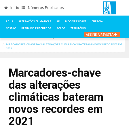
Início
Números Publicados
ÁGUA
ALTERAÇÕES CLIMÁTICAS
AR
BIODIVERSIDADE
ENERGIA
GESTÃO
RESÍDUOS E RECURSOS
SOLOS
TERRITÓRIO
ASSINE A REVISTA
INÍCIO
NOTÍCIAS
ALTERAÇÕES CLIMÁTICAS
MARCADORES-CHAVE DAS ALTERAÇÕES CLIMÁTICAS BATERAM NOVOS RECORDES EM
2021
Marcadores-chave
das alterações
climáticas bateram
novos recordes em
2021