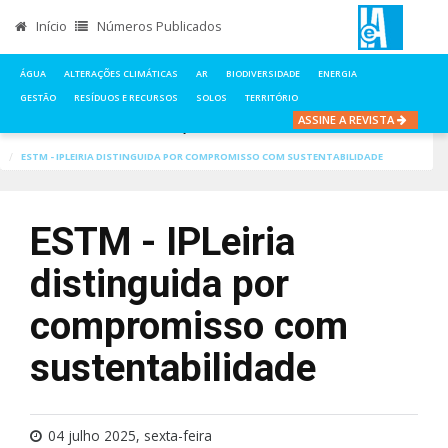
Início
Números Publicados
ÁGUA
ALTERAÇÕES CLIMÁTICAS
AR
BIODIVERSIDADE
ENERGIA
GESTÃO
RESÍDUOS E RECURSOS
SOLOS
TERRITÓRIO
ASSINE A REVISTA
INÍCIO
NOTÍCIAS
ALTERAÇÕES CLIMÁTICAS
ESTM - IPLEIRIA DISTINGUIDA POR COMPROMISSO COM SUSTENTABILIDADE
ESTM - IPLeiria
distinguida por
compromisso com
sustentabilidade
04 julho 2025, sexta-feira