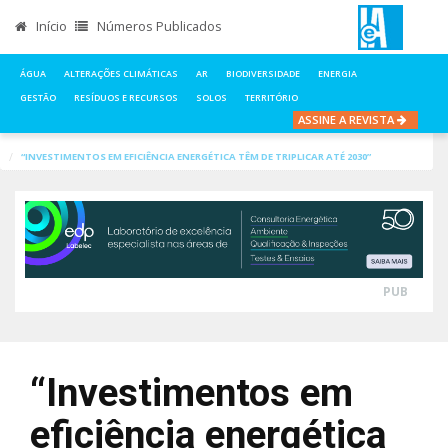
Início
Números Publicados
ÁGUA
ALTERAÇÕES CLIMÁTICAS
AR
BIODIVERSIDADE
ENERGIA
GESTÃO
RESÍDUOS E RECURSOS
SOLOS
TERRITÓRIO
ASSINE A REVISTA
INÍCIO
NOTÍCIAS
ENERGIA
“INVESTIMENTOS EM EFICIÊNCIA ENERGÉTICA TÊM DE TRIPLICAR ATÉ 2030”
PUB
“Investimentos em
eficiência energética