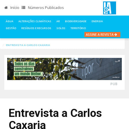
Início
Números Publicados
ÁGUA
ALTERAÇÕES CLIMÁTICAS
AR
BIODIVERSIDADE
ENERGIA
GESTÃO
RESÍDUOS E RECURSOS
SOLOS
TERRITÓRIO
ASSINE A REVISTA
INÍCIO
NOTÍCIAS
RESÍDUOS E RECURSOS
ENTREVISTA A CARLOS CAXARIA
PUB
Entrevista a Carlos
Caxaria