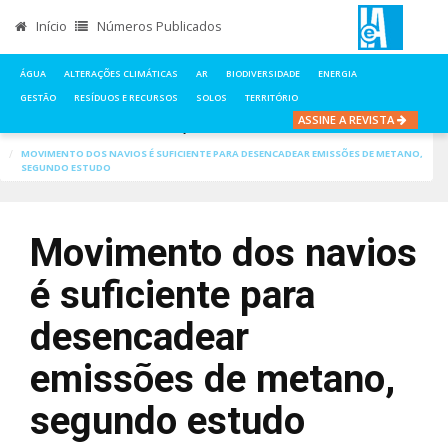
Início
Números Publicados
ÁGUA
ALTERAÇÕES CLIMÁTICAS
AR
BIODIVERSIDADE
ENERGIA
GESTÃO
RESÍDUOS E RECURSOS
SOLOS
TERRITÓRIO
ASSINE A REVISTA
INÍCIO
NOTÍCIAS
ALTERAÇÕES CLIMÁTICAS
MOVIMENTO DOS NAVIOS É SUFICIENTE PARA DESENCADEAR EMISSÕES DE METANO,
SEGUNDO ESTUDO
Movimento dos navios
é suficiente para
desencadear
emissões de metano,
segundo estudo