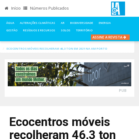
Início
Números Publicados
ÁGUA
ALTERAÇÕES CLIMÁTICAS
AR
BIODIVERSIDADE
ENERGIA
GESTÃO
RESÍDUOS E RECURSOS
SOLOS
TERRITÓRIO
ASSINE A REVISTA
INÍCIO
NOTÍCIAS
RESÍDUOS E RECURSOS
ECOCENTROS MÓVEIS RECOLHERAM 46,3 TON EM 2021 NA AM PORTO
PUB
Ecocentros móveis
recolheram 46,3 ton