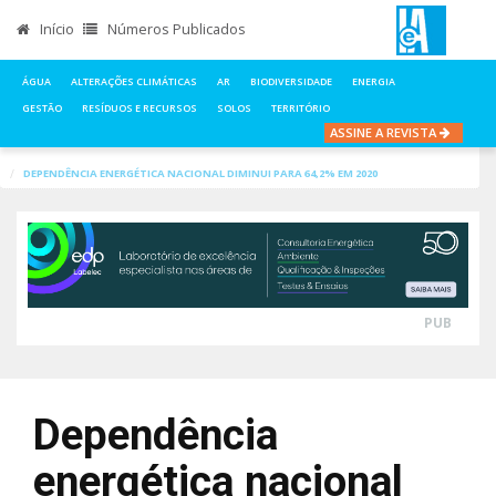
Início
Números Publicados
ÁGUA
ALTERAÇÕES CLIMÁTICAS
AR
BIODIVERSIDADE
ENERGIA
GESTÃO
RESÍDUOS E RECURSOS
SOLOS
TERRITÓRIO
ASSINE A REVISTA
INÍCIO
NOTÍCIAS
ENERGIA
DEPENDÊNCIA ENERGÉTICA NACIONAL DIMINUI PARA 64,2% EM 2020
PUB
Dependência
energética nacional