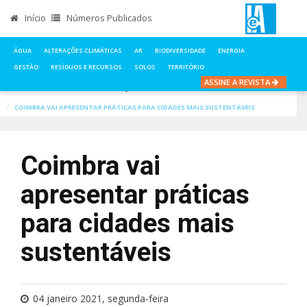
Início
Números Publicados
ÁGUA
ALTERAÇÕES CLIMÁTICAS
AR
BIODIVERSIDADE
ENERGIA
GESTÃO
RESÍDUOS E RECURSOS
SOLOS
TERRITÓRIO
ASSINE A REVISTA
INÍCIO
NOTÍCIAS
ALTERAÇÕES CLIMÁTICAS
COIMBRA VAI APRESENTAR PRÁTICAS PARA CIDADES MAIS SUSTENTÁVEIS
Coimbra vai
apresentar práticas
para cidades mais
sustentáveis
04 janeiro 2021, segunda-feira