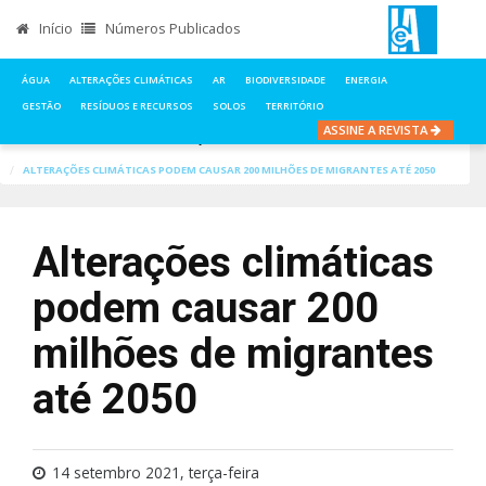
Início
Números Publicados
ÁGUA
ALTERAÇÕES CLIMÁTICAS
AR
BIODIVERSIDADE
ENERGIA
GESTÃO
RESÍDUOS E RECURSOS
SOLOS
TERRITÓRIO
ASSINE A REVISTA
INÍCIO
NOTÍCIAS
ALTERAÇÕES CLIMÁTICAS
ALTERAÇÕES CLIMÁTICAS PODEM CAUSAR 200 MILHÕES DE MIGRANTES ATÉ 2050
Alterações climáticas
podem causar 200
milhões de migrantes
até 2050
14 setembro 2021, terça-feira