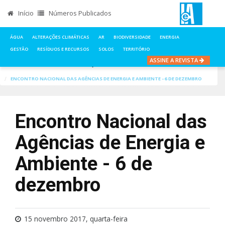
Início
Números Publicados
ÁGUA
ALTERAÇÕES CLIMÁTICAS
AR
BIODIVERSIDADE
ENERGIA
GESTÃO
RESÍDUOS E RECURSOS
SOLOS
TERRITÓRIO
ASSINE A REVISTA
INÍCIO
NOTÍCIAS
ALTERAÇÕES CLIMÁTICAS
ENCONTRO NACIONAL DAS AGÊNCIAS DE ENERGIA E AMBIENTE - 6 DE DEZEMBRO
Encontro Nacional das
Agências de Energia e
Ambiente - 6 de
dezembro
15 novembro 2017, quarta-feira