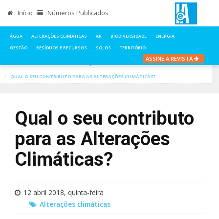
Início
Números Publicados
ÁGUA
ALTERAÇÕES CLIMÁTICAS
AR
BIODIVERSIDADE
ENERGIA
GESTÃO
RESÍDUOS E RECURSOS
SOLOS
TERRITÓRIO
ASSINE A REVISTA
INÍCIO
NOTÍCIAS
ALTERAÇÕES CLIMÁTICAS
QUAL O SEU CONTRIBUTO PARA AS ALTERAÇÕES CLIMÁTICAS?
Qual o seu contributo
para as Alterações
Climáticas?
12 abril 2018, quinta-feira
Alterações climáticas