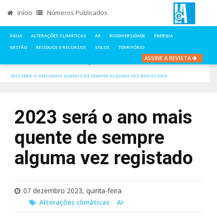
Início
Números Publicados
ÁGUA
ALTERAÇÕES CLIMÁTICAS
AR
BIODIVERSIDADE
ENERGIA
GESTÃO
RESÍDUOS E RECURSOS
SOLOS
TERRITÓRIO
ASSINE A REVISTA
INÍCIO
NOTÍCIAS
ALTERAÇÕES CLIMÁTICAS
2023 SERÁ O ANO MAIS QUENTE DE SEMPRE ALGUMA VEZ REGISTADO
2023 será o ano mais
quente de sempre
alguma vez registado
07 dezembro 2023, quinta-feira
Alterações climáticas
Ar