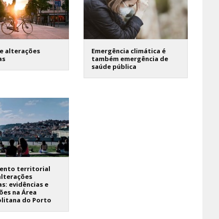
e alterações
Emergência climática é
as
também emergência de
saúde pública
nto territorial
alterações
as: evidências e
ões na Área
litana do Porto