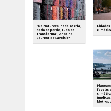
“Na Natureza, nada se cria,
Cidades 
nada se perde, tudo se
climátic
transforma”, Antoine-
Laurent de Lavoisier
Planeame
face às 
climátic
implicaç
Metropo