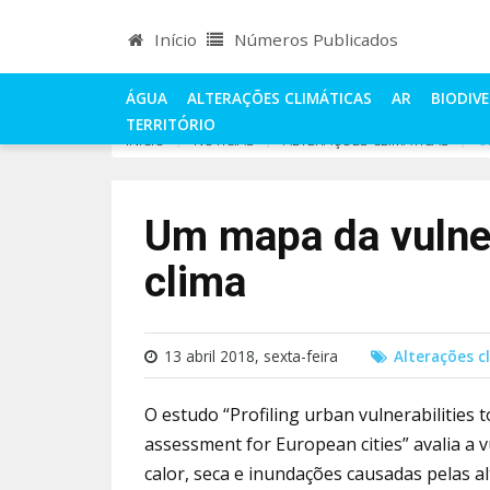
Início
Números Publicados
ÁGUA
ALTERAÇÕES CLIMÁTICAS
AR
BIODIV
TERRITÓRIO
INÍCIO
NOTÍCIAS
ALTERAÇÕES CLIMÁTICAS
U
Um mapa da vulner
clima
13 abril 2018, sexta-feira
Alterações c
O estudo “Profiling urban vulnerabilities t
assessment for European cities” avalia a 
calor, seca e inundações causadas pelas al