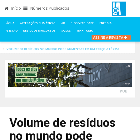
Início
Números Publicados
ÁGUA
ALTERAÇÕES CLIMÁTICAS
AR
BIODIVERSIDADE
ENERGIA
GESTÃO
RESÍDUOS E RECURSOS
SOLOS
TERRITÓRIO
ASSINE A REVISTA
INÍCIO
NOTÍCIAS
RESÍDUOS E RECURSOS
VOLUME DE RESÍDUOS NO MUNDO PODE AUMENTAR EM UM TERÇO ATÉ 2050
PUB
Volume de resíduos
no mundo pode