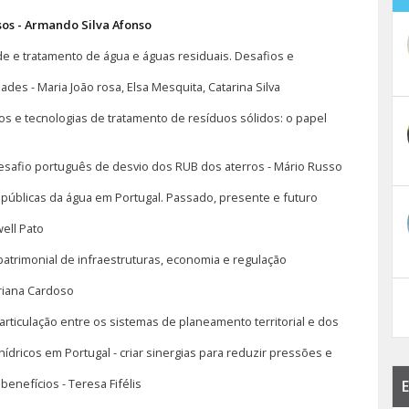
os - Armando Silva Afonso
de e tratamento de água e águas residuais. Desafios e
es - Maria João rosa, Elsa Mesquita, Catarina Silva
os e tecnologias de tratamento de resíduos sólidos: o papel
afio português de desvio dos RUB dos aterros - Mário Russo
s públicas da água em Portugal. Passado, presente e futuro
ell Pato
patrimonial de infraestruturas, economia e regulação
riana Cardoso
articulação entre os sistemas de planeamento territorial e dos
dricos em Portugal - criar sinergias para reduzir pressões e
enefícios - Teresa Fifélis
E