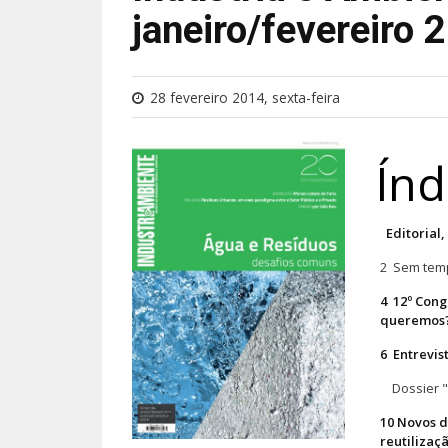
janeiro/fevereiro 
28 fevereiro 2014, sexta-feira
Índ
Editorial,
2 Sem temp
4 12º Cong
queremos
6 Entrevis
Dossier "
10 Novos d
reutilizaç