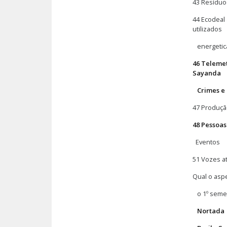
43 Resíduo
44 Ecodeal
utilizados
energetica
46 Telemet
Sayanda
Crimes e 
47 Produção
48 Pessoas
Eventos
51 Vozes at
Qual o aspe
o 1º semes
Nortada