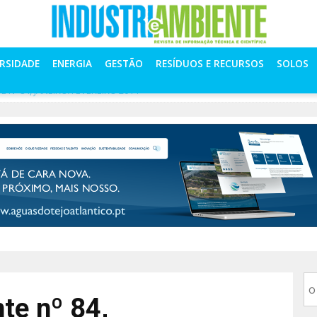
ERSIDADE
ENERGIA
GESTÃO
RESÍDUOS E RECURSOS
SOLOS
E Nº 84, JANEIRO/FEVEREIRO 2014
te nº 84,