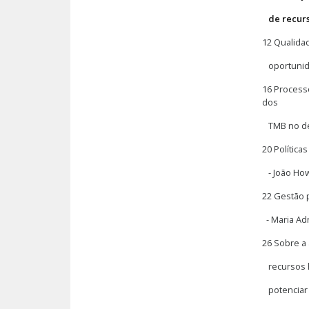
de recurs
12 Qualida
oportunidad
16 Process
dos
TMB no des
20 Política
- João How
22 Gestão 
- Maria Ad
26 Sobre a 
recursos hí
potenciar b