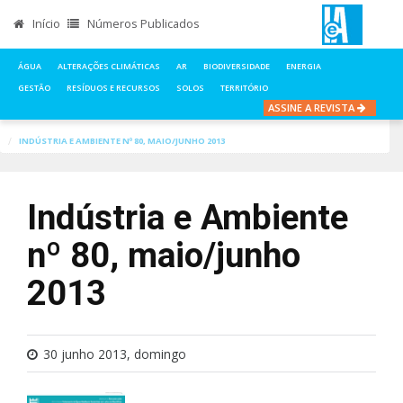
Início
Números Publicados
ÁGUA
ALTERAÇÕES CLIMÁTICAS
AR
BIODIVERSIDADE
ENERGIA
GESTÃO
RESÍDUOS E RECURSOS
SOLOS
TERRITÓRIO
ASSINE A REVISTA
INÍCIO
NOTÍCIAS
NÚMEROS PUBLICADOS
INDÚSTRIA E AMBIENTE Nº 80, MAIO/JUNHO 2013
Indústria e Ambiente
nº 80, maio/junho
2013
30 junho 2013, domingo