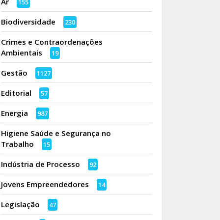
Ar
155
Biodiversidade
230
Crimes e Contraordenações
Ambientais
19
Gestão
1127
Editorial
57
Energia
987
Higiene Saúde e Segurança no
Trabalho
15
Indústria de Processo
92
Jovens Empreendedores
14
Legislação
47