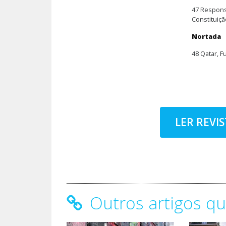
47 Respons
Constituiçã
Nortada
48 Qatar, F
LER REVI
Outros artigos qu