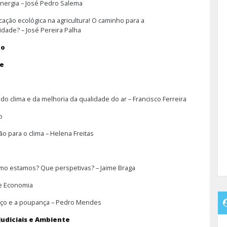
Energia – José Pedro Salema
icação ecológica na agricultura! O caminho para a
idade? – José Pereira Palha
do
de
do clima e da melhoria da qualidade do ar – Francisco Ferreira
o
o para o clima – Helena Freitas
omo estamos? Que perspetivas? – Jaime Braga
e Economia
eço e a poupança – Pedro Mendes
Judiciais e Ambiente