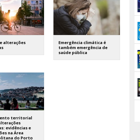
e alterações
Emergência climática é
as
também emergência de
saúde pública
nto territorial
alterações
as: evidências e
ões na Área
litana do Porto