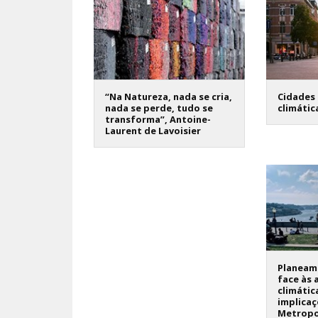
“Na Natureza, nada se cria,
Cidades 
nada se perde, tudo se
climátic
transforma”, Antoine-
Laurent de Lavoisier
Planeame
face às 
climátic
implicaç
Metropo