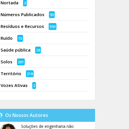
Nortada
2
Números Publicados
93
Resíduos e Recursos
593
Ruído
15
Saúde pública
28
Solos
201
Território
218
Vozes Ativas
2
Os Nossos Autores
Soluções de engenharia não