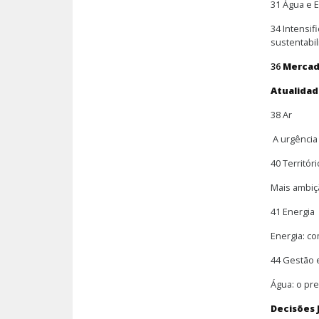
31 Água e 
34 Intensif
sustentabil
36
Merca
Atualida
38 Ar
A urgência 
40 Territóri
Mais ambiçã
41 Energia
Energia: c
44 Gestão 
Água: o pr
Decisões 