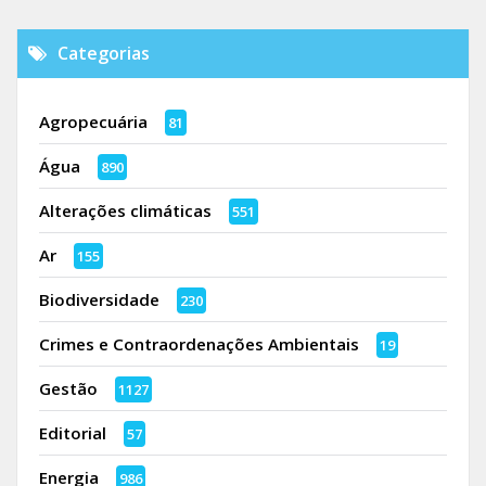
Categorias
Agropecuária
81
Água
890
Alterações climáticas
551
Ar
155
Biodiversidade
230
Crimes e Contraordenações Ambientais
19
Gestão
1127
Editorial
57
Energia
986