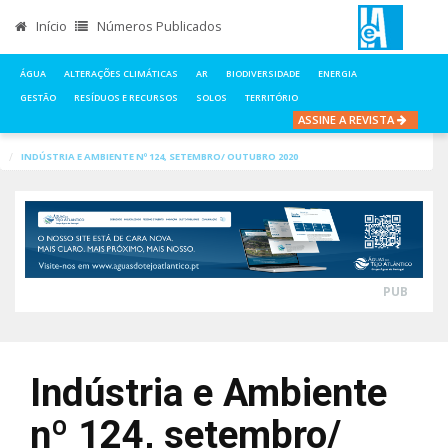
Início
Números Publicados
ÁGUA
ALTERAÇÕES CLIMÁTICAS
AR
BIODIVERSIDADE
ENERGIA
GESTÃO
RESÍDUOS E RECURSOS
SOLOS
TERRITÓRIO
ASSINE A REVISTA
INÍCIO
NOTÍCIAS
ÁGUA
INDÚSTRIA E AMBIENTE Nº 124, SETEMBRO/ OUTUBRO 2020
PUB
Indústria e Ambiente
nº 124, setembro/