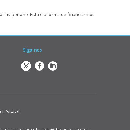
rias por ano. Esta é a forma de financiarmos
Siga-nos
a | Portugal
os de compra e venda ou de prestação de serviços ou com ele