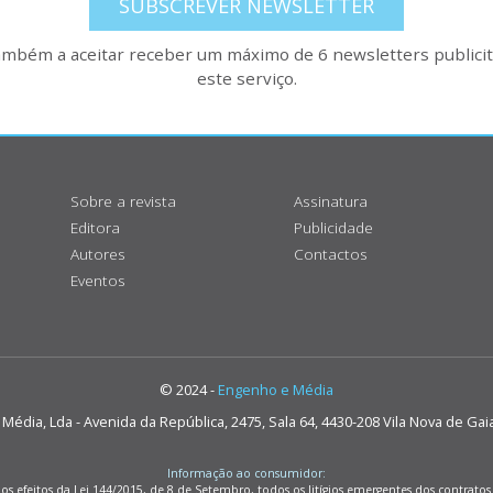
SUBSCREVER NEWSLETTER
também a aceitar receber um máximo de 6 newsletters publicitá
este serviço.
Sobre a revista
Assinatura
Editora
Publicidade
Autores
Contactos
Eventos
© 2024 -
Engenho e Média
édia, Lda - Avenida da República, 2475, Sala 64, 4430-208 Vila Nova de Gai
Informação ao consumidor:
os efeitos da Lei 144/2015, de 8 de Setembro, todos os litígios emergentes dos contrat