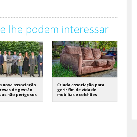
e lhe podem interessar
a nova associação
Criada associação para
resas de gestão
gerir fim de vida de
uos não perigosos
mobílias e colchões