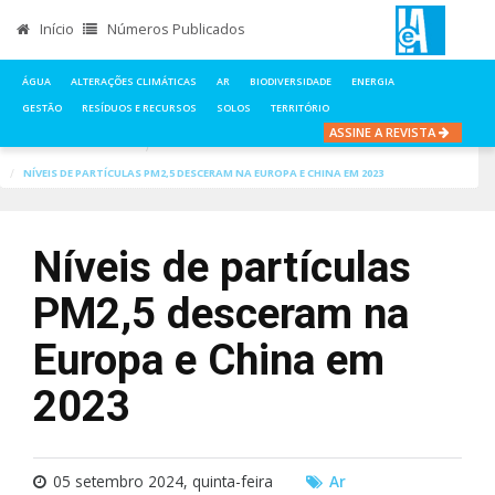
Início
Números Publicados
ÁGUA
ALTERAÇÕES CLIMÁTICAS
AR
BIODIVERSIDADE
ENERGIA
GESTÃO
RESÍDUOS E RECURSOS
SOLOS
TERRITÓRIO
ASSINE A REVISTA
INÍCIO
NOTÍCIAS
NÍVEIS DE PARTÍCULAS PM2,5 DESCERAM NA EUROPA E CHINA EM 2023
Níveis de partículas
PM2,5 desceram na
Europa e China em
2023
05 setembro 2024, quinta-feira
Ar