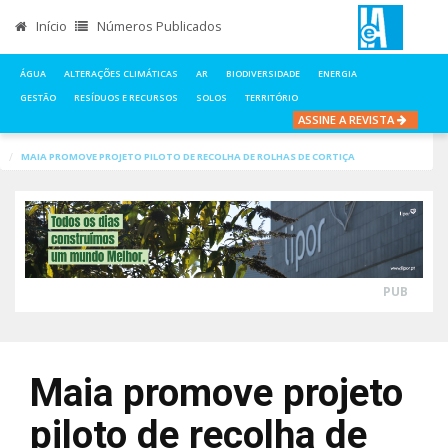
Início
Números Publicados
ÁGUA
ALTERAÇÕES CLIMÁTICAS
AR
BIODIVERSIDADE
ENERGIA
GESTÃO
RESÍDUOS E RECURSOS
SOLOS
TERRITÓRIO
ASSINE A REVISTA
INÍCIO
NOTÍCIAS
RESÍDUOS E RECURSOS
MAIA PROMOVE PROJETO PILOTO DE RECOLHA DE ROLHAS DE CORTIÇA
PUB
Maia promove projeto
piloto de recolha de