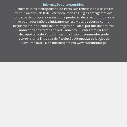
Informação ao consumidor:
Clientes da Área Metropolitana do Porto Nos termos e para os efeitos
da Lei 144/2015, de 8 de Setembro, todos os litígios emergentes dos
contratos de compra e venda ou de prestação de serviços ou com ele
relacionados serão definitivamente resolvidos de acordo com o
Regulamento do Centro de Arbitragem do Porto, por um dos árbitros
nomeados nos termos do Regulamento. Clientes fora da Área
Metropolitana do Porto Em caso de litígio o consumidor pode
recorrer a uma Entidade de Resolução Alternativa de Litígios de
Consumo (RAL). Mais informações em www.consumidor.pt